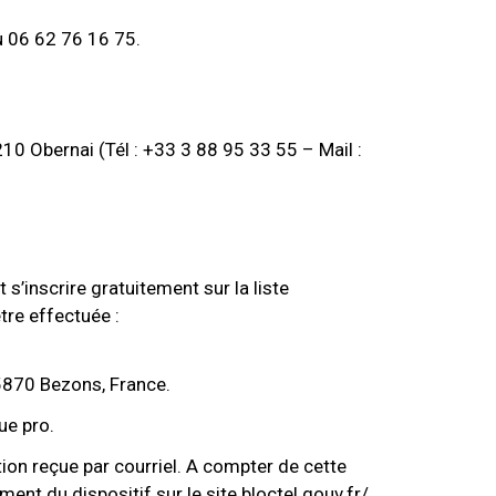
u 06 62 76 16 75.
10 Obernai (Tél : +33 3 88 95 33 55 – Mail :
’inscrire gratuitement sur la liste
tre effectuée :
95870 Bezons, France.
ue pro.
ion reçue par courriel. A compter de cette
nt du dispositif sur le site bloctel.gouv.fr/.