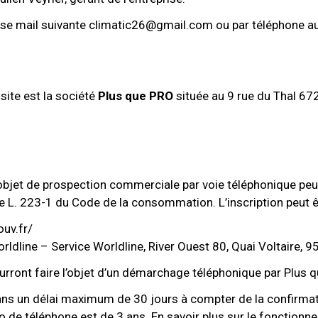
sse mail suivante climatic26@gmail.com ou par téléphone a
ite est la société
Plus que PRO
située au 9 rue du Thal 672
bjet de prospection commerciale par voie téléphonique peut s
e L. 223-1 du Code de la consommation. L’inscription peut ê
ouv.fr/
orldline – Service Worldline, River Ouest 80, Quai Voltaire, 
rront faire l’objet d’un démarchage téléphonique par Plus q
 dans un délai maximum de 30 jours à compter de la confirmat
de téléphone est de 3 ans. En savoir plus sur le fonctionneme